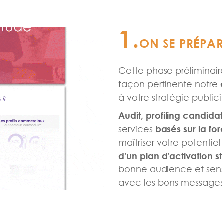
1.
ON SE PRÉPAR
Cette phase préliminai
façon pertinente notre
à votre stratégie publici
Audit, profiling candi
services
basés sur la f
maîtriser votre potentie
d'un plan d'activation s
bonne audience et sensi
avec les bons message