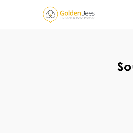
So
Avec Golde
et