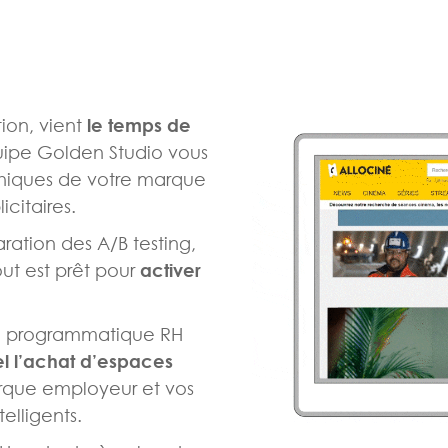
ion, vient
le temps de
uipe Golden Studio vous
phiques de votre marque
icitaires.
ation des A/B testing,
out est prêt pour
activer
ng programmatique RH
l l’achat d’espaces
rque employeur et vos
elligents.