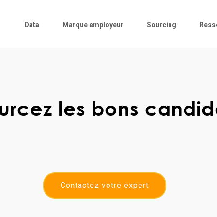
Data
Marque employeur
Sourcing
Ress
urcez les bons candid
n Bees, décuplez la performance de vos offr
 répondez à vos besoins en volume ou en qual
Contactez votre expert