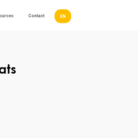
ources
Contact
EN
ats
es d'emploi
ité