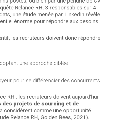
ains postes, ou bien par une pénurie de CV
enquête Relance RH, 3 responsables sur 4
idats, une étude menée par LinkedIn révèle
tentiel énorme pour répondre aux besoins
tif, les recruteurs doivent donc répondre
 adoptant une approche ciblée
oyeur pour se différencier des concurrents
nce RH : les recruteurs doivent aujourd’hui
 des projets de sourcing et de
% la considèrent comme une opportunité
(étude Relance RH, Golden Bees, 2021).