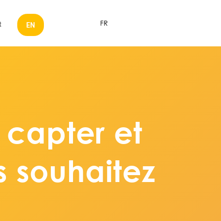
FR
t
EN
 capter et
us souhaitez