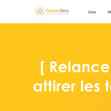
Data
M
[ Relance
attirer les