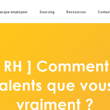
arque employeur
Sourcing
Ressources
Contac
 RH ] Comment
 talents que vo
vraiment ?