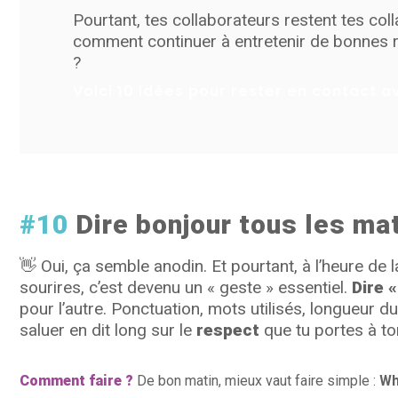
Pourtant, tes collaborateurs restent tes co
comment continuer à entretenir de bonnes r
?
Voici 10 idées pour rester en contact a
#10
Dire bonjour tous les ma
👋
Oui, ça semble anodin. Et pourtant, à l’heure de 
sourires, c’est devenu un « geste » essentiel.
Dire 
pour l’autre. Ponctuation, mots utilisés, longueur d
saluer en dit long sur le
respect
que tu portes à ton
Comment faire ?
De bon matin, mieux vaut faire simple :
Wh