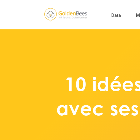
Data
M
10 idées
avec ses