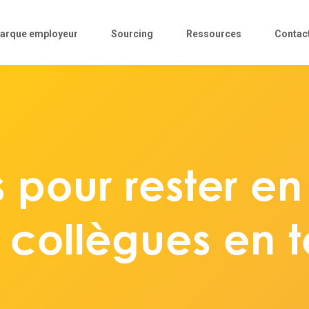
arque employeur
Sourcing
Ressources
Contac
 pour rester e
 collègues en té