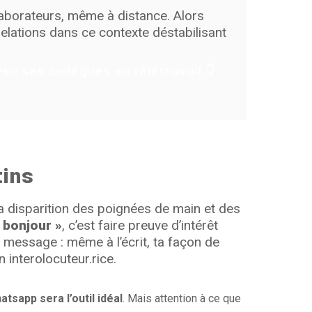
llaborateurs, même à distance. Alors
elations dans ce contexte déstabilisant
vec ses collègues en télétravail
👇
tins
la disparition des poignées de main et des
« bonjour »
, c’est faire preuve d’intérêt
u message : même à l’écrit, ta façon de
 interolocuteur.rice.
atsapp sera l’outil idéal
. Mais attention à ce que