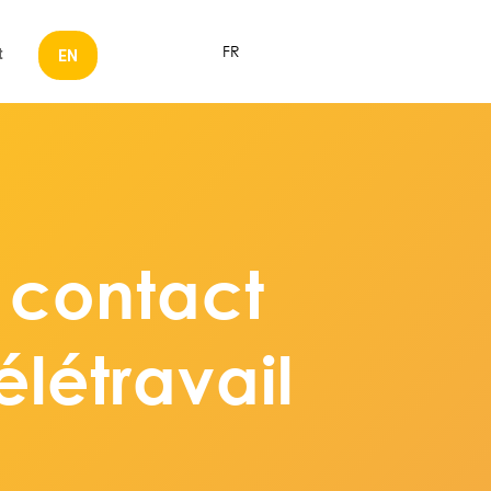
FR
t
EN
n contact
létravail