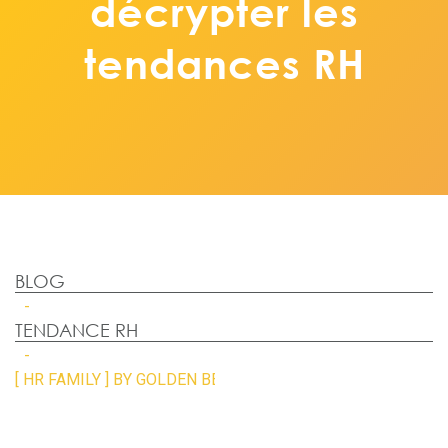
décrypter les
tendances RH
BLOG
TENDANCE RH
[ HR FAMILY ] BY GOLDEN BEES ! LA COMMUNAUTÉ D'EXP