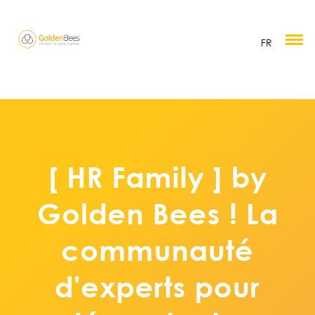
FR
[ HR Family ] by
Golden Bees ! La
communauté
d'experts pour