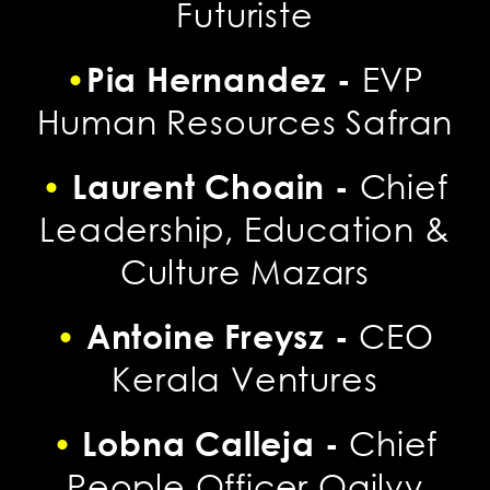
Futuriste
•
Pia Hernandez -
EVP
Human Resources Safran
•
Laurent Choain -
Chief
Leadership, Education &
Culture
Mazars
•
Antoine Freysz -
CEO
Kerala Ventures
•
Lobna Calleja -
Chief
People Officer Ogilvy