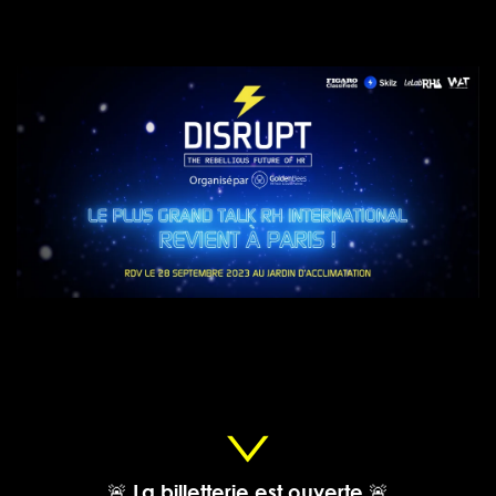
🚨
La billetterie est ouverte
🚨