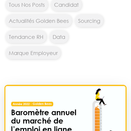
Tous Nos Posts
Candidat
Actualités Golden Bees
Sourcing
Tendance RH
Data
Marque Employeur