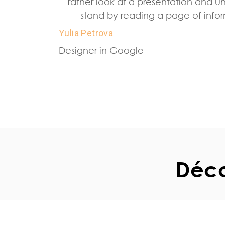
rather look at a presentation and 
stand by reading a page of info
Yulia Petrova
Designer in Google
Déco