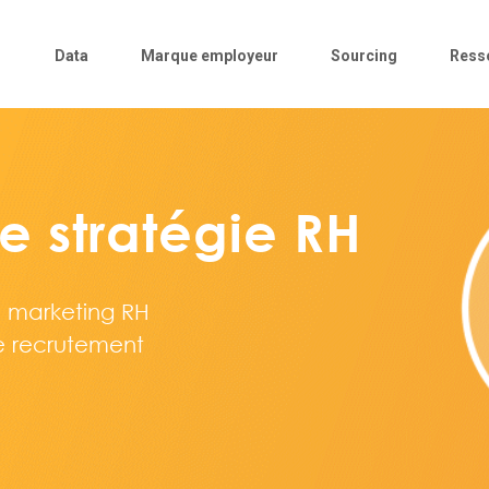
Data
Marque employeur
Sourcing
Ress
re stratégie RH
le marketing RH
 recrutement