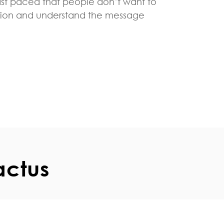
ast paced that people don’t want to
ation and understand the message
actus