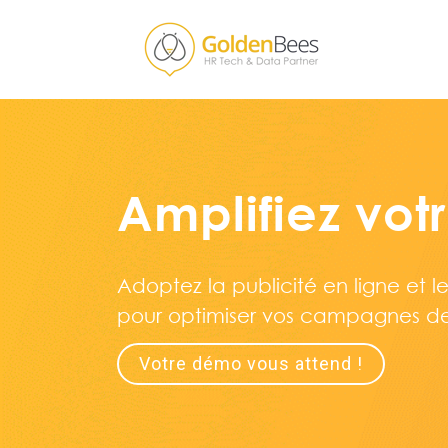
Amplifiez vot
Adoptez la publicité en ligne et 
pour
optimiser
vos campagnes de
Votre démo vous attend !