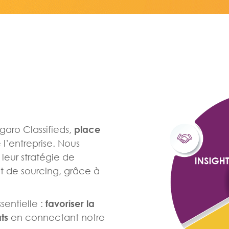
igaro Classifieds,
place
l’entreprise.
Nous
 leur stratégie de
 de sourcing, grâce à
 et média.
sentielle :
favoriser la
ats
en connectant notre