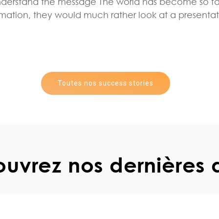
understand the message The world has become so f
rmation, they would much rather look at a present
Toutes nos success stories
uvrez nos dernières 