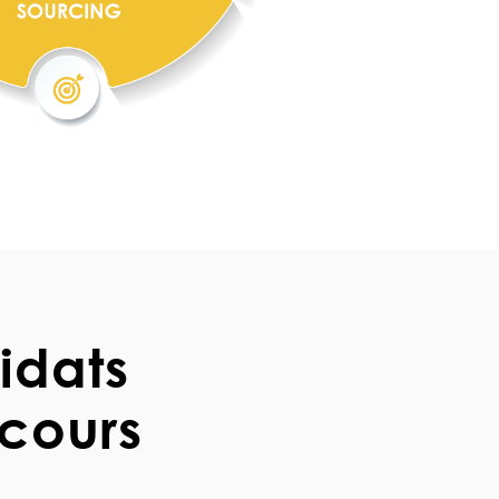
idats
rcours